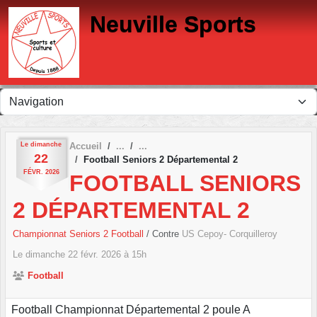
Panneau de gestion des cookies
Neuville Sports
Le
dimanche
Accueil
22
Football Seniors 2 Départemental 2
FÉVR.
2026
FOOTBALL SENIORS
2 DÉPARTEMENTAL 2
Championnat Seniors 2 Football
/ Contre
US Cepoy- Corquilleroy
Le
dimanche
22
févr.
2026
à 15h
Football
Football Championnat Départemental 2 poule A