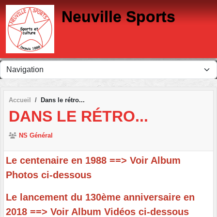
Panneau de gestion des cookies
Neuville Sports
Accueil
Dans le rétro...
DANS LE RÉTRO...
NS Général
Le centenaire en 1988 ==> Voir Album
Photos ci-dessous
Le lancement du 130ème anniversaire en
2018 ==> Voir Album Vidéos ci-dessous