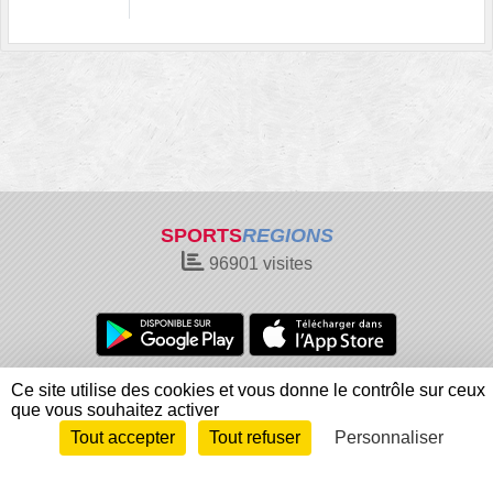
SPORTS
REGIONS
96901
visites
Charte cookies
Gestion des cookies
Ce site utilise des cookies et vous donne le contrôle sur ceux
que vous souhaitez activer
Informations légales
Signaler un contenu inapproprié
Tout accepter
Tout refuser
Personnaliser
Envie de participer ?
Connexion