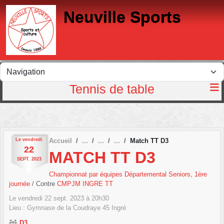
Panneau de gestion des cookies
Neuville Sports
Tennis de table
Le
vendredi
Accueil
Match TT D3
22
MATCH TT D3
SEPT.
2023
Championnat par équipes Départemental Seniors, 1ère
journée
/ Contre
CMPJM INGRE TT
Le
vendredi
22
sept.
2023
à 20h30
Lieu :
Gymnase de la Coudraye
45
Ingré
D3