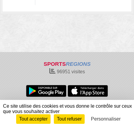
SPORTS
REGIONS
96951
visites
Charte cookies
Gestion des cookies
Ce site utilise des cookies et vous donne le contrôle sur ceux
que vous souhaitez activer
Informations légales
Signaler un contenu inapproprié
Tout accepter
Tout refuser
Personnaliser
Envie de participer ?
Connexion