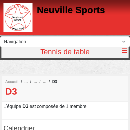
Panneau de gestion des cookies
Neuville Sports
Tennis de table
Accueil
D3
D3
L'équipe
D3
est composée de 1 membre.
Calendrier