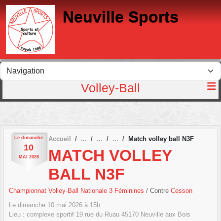
Panneau de gestion des cookies
Neuville Sports
Volley-Ball
Le
dimanche
Accueil
Match volley ball N3F
10
MATCH VOLLEY
MAI
2026
BALL N3F
Championnat Volley-Ball Nationale 3 Féminines
/ Contre
Cesson
Le
dimanche
10
mai
2026
à 15h
Lieu :
complexe sportif 19 rue du Ruau
45170
Neuville aux Bois