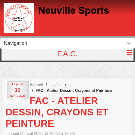
Panneau de gestion des cookies
Neuville Sports
F.A.C.
Le
jeudi
Accueil
30
FAC - Atelier Dessin, Crayons et Peinture
AVRIL
2026
FAC - ATELIER
DESSIN, CRAYONS ET
PEINTURE
Le
jeudi
30
avril
2026
de 13h30 à 16h30