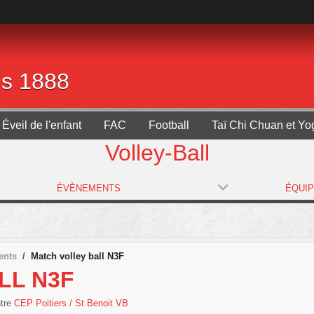
is 1888
Éveil de l'enfant
FAC
Football
Taï Chi Chuan et Yo
Volley-Ball
ÉVÈNEMENTS
ÉQUI
ents
Match volley ball N3F
LL N3F
ntre
CEP Poitiers / St Benoit VB