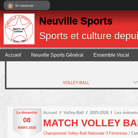
Panneau de gestion des cookies
Se connecter
Neuville Sports
Sports et culture depu
Accueil
Neuville Sports Général
Ensemble Vocal
VOLLEY-BALL
Accueil
Volley-Ball
2025-2026
Les évènem
Le
dimanche
08
MATCH VOLLEY BA
MARS
2026
Championnat Volley-Ball Nationale 3 Féminines
/ Co