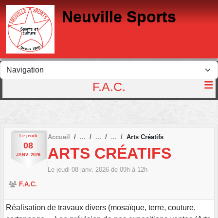
Panneau de gestion des cookies
Neuville Sports
F.A.C.
Le
jeudi
Accueil
Arts Créatifs
08
ARTS CRÉATIFS
JANV.
2026
Le
jeudi
08
janv.
2026
de 09h à 12h
F.A.C.
Réalisation de travaux divers (mosaïque, terre, couture,