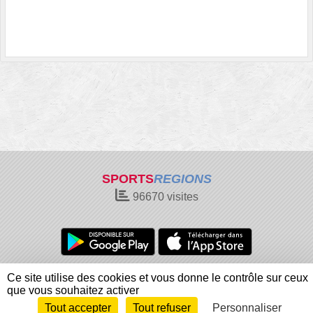
SPORTS
REGIONS
96670
visites
Charte cookies
Gestion des cookies
Ce site utilise des cookies et vous donne le contrôle sur ceux
Informations légales
Signaler un contenu inapproprié
que vous souhaitez activer
Tout accepter
Tout refuser
Personnaliser
Envie de participer ?
Connexion