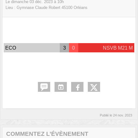
Le
dimanche
03
déc.
2023
à 10h
Lieu :
Gymnase Claude Robert
45100
Orléans
ECO
3
0
NSVB M21 M
Publié le
24 nov. 2023
COMMENTEZ L’ÉVÈNEMENT