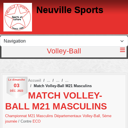
Panneau de gestion des cookies
Neuville Sports
Volley-Ball
Le
dimanche
Accueil
03
Match Volley-Ball M21 Masculins
DÉC.
2023
MATCH VOLLEY-
BALL M21 MASCULINS
Championnat M21 Masculins Départementaux Volley-Ball, 5ème
journée
/ Contre
ECO