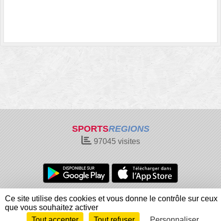
SPORTS
REGIONS
97045
visites
Charte cookies
Gestion des cookies
Ce site utilise des cookies et vous donne le contrôle sur ceux
Informations légales
Signaler un contenu inapproprié
que vous souhaitez activer
Tout accepter
Tout refuser
Personnaliser
Envie de participer ?
Connexion