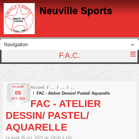
Panneau de gestion des cookies
Neuville Sports
F.A.C.
Le
jeudi
Accueil
05
FAC - Atelier Dessin/ Pastel/ Aquarelle
OCT.
2023
FAC - ATELIER
DESSIN/ PASTEL/
AQUARELLE
Le
jeudi
05
oct.
2023
de 13h30 à 16h