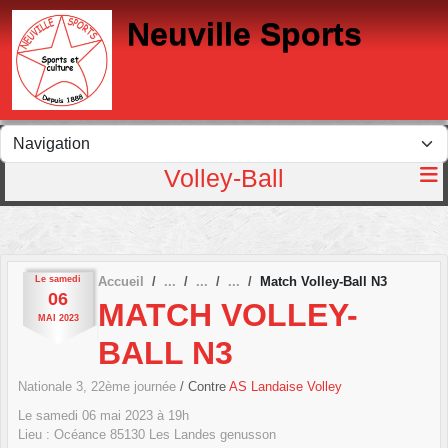
Panneau de gestion des cookies
Neuville Sports
Volley-Ball
Le
samedi
Accueil
Match Volley-Ball N3
06
MATCH VOLLEY-
MAI
2023
BALL N3
Nationale 3, 22ème journée
/ Contre
AS Landaise Volley
Le
samedi
06
mai
2023
à 19h
Lieu :
Océance
85130
Les Landes genusson