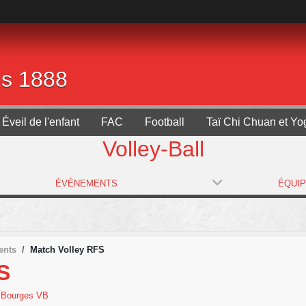
is 1888
Éveil de l'enfant
FAC
Football
Taï Chi Chuan et Yo
Volley-Ball
ÉVÈNEMENTS
ÉQUI
ents
Match Volley RFS
S
e
Bourges VB