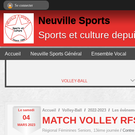
Panneau de gestion des cookies
Se connecter
Neuville Sports
Sports et culture depu
Accueil
Neuville Sports Général
Ensemble Vocal
VOLLEY-BALL
Accueil
Volley-Ball
2022-2023
Les évènem
Le
samedi
04
MATCH VOLLEY RF
MARS
2023
Régional Féminines Seniors, 13ème journée
/ Contr