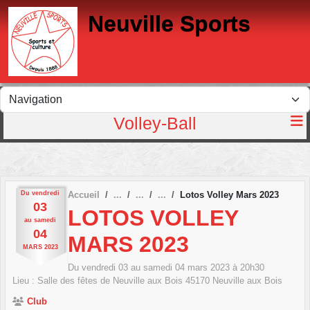
Panneau de gestion des cookies
Neuville Sports
Volley-Ball
Du
vendredi
Accueil
Lotos Volley Mars 2023
03
LOTOS VOLLEY
au
samedi
04
MARS 2023
MARS
2023
Du
vendredi
03
au
samedi
04
mars
2023
à 20h30
Lieu :
Salle des fêtes de Neuville aux Bois
45170
Neuville aux Bois
Club