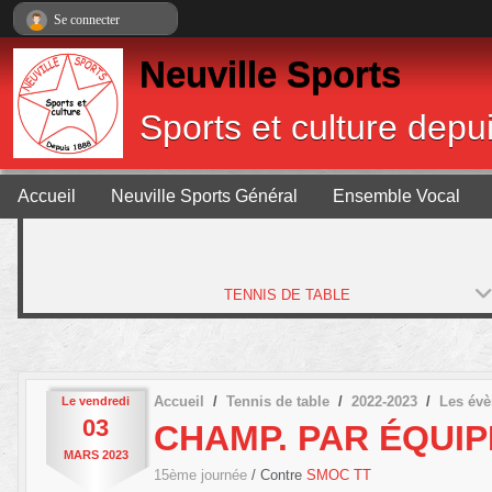
Panneau de gestion des cookies
Se connecter
Neuville Sports
Sports et culture depu
Accueil
Neuville Sports Général
Ensemble Vocal
TENNIS DE TABLE
Accueil
Tennis de table
2022-2023
Les év
Le
vendredi
03
CHAMP. PAR ÉQUIP
MARS
2023
15ème journée
/ Contre
SMOC TT