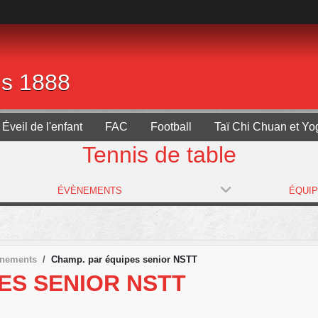
is 1888
Éveil de l'enfant
FAC
Football
Taï Chi Chuan et Yo
Tennis de table
ÉVÈNEMENTS
ÉQUI
ènements
Champ. par équipes senior NSTT
ES SENIOR NSTT