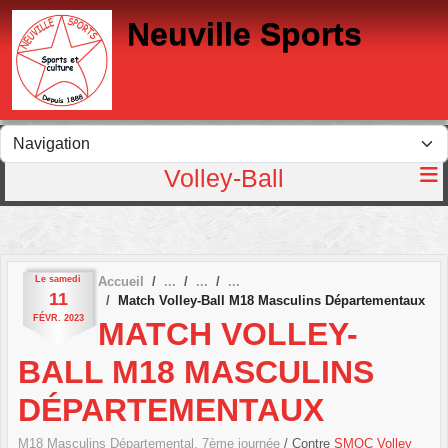
Panneau de gestion des cookies
Neuville Sports
Volley-Ball
Le
samedi
Accueil
11
Match Volley-Ball M18 Masculins Départementaux
FÉVR.
2023
MATCH VOLLEY-
BALL M18 MASCULINS
DÉPARTEMENTAUX
M18 Masculins Départemental, 7ème journée
/ Contre
SMOC Volley