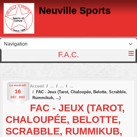
Panneau de gestion des cookies
Neuville Sports
F.A.C.
Le
vendredi
Accueil
16
FAC - Jeux (Tarot, Chaloupée, Belotte, Scrabble,
Rummikub, ...)
DÉC.
2022
FAC - JEUX (TAROT,
CHALOUPÉE, BELOTTE,
SCRABBLE, RUMMIKUB,