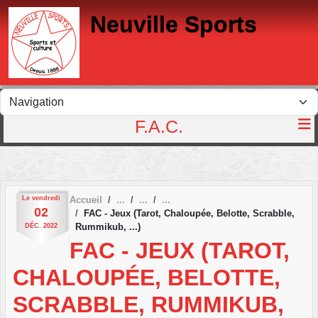
Panneau de gestion des cookies
Neuville Sports
F.A.C.
Le
vendredi
Accueil
02
FAC - Jeux (Tarot, Chaloupée, Belotte, Scrabble,
Rummikub, ...)
DÉC.
2022
FAC - JEUX (TAROT,
CHALOUPÉE, BELOTTE,
SCRABBLE, RUMMIKUB,