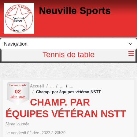
Panneau de gestion des cookies
Neuville Sports
Tennis de table
Le
vendredi
Accueil
02
Champ. par équipes vétéran NSTT
DÉC.
2022
CHAMP. PAR
ÉQUIPES VÉTÉRAN NSTT
5ème journée
Le
vendredi
02
déc.
2022
à 20h30