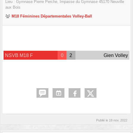
Lieu :
Gymnase Pierre Perche, Impasse du Gymnase
45170
Neuville
aux Bois
M18 Féminines Départementales Volley-Ball
NSVB M18 F
0
2
Gien Volley
Publié le
18 nov. 2022