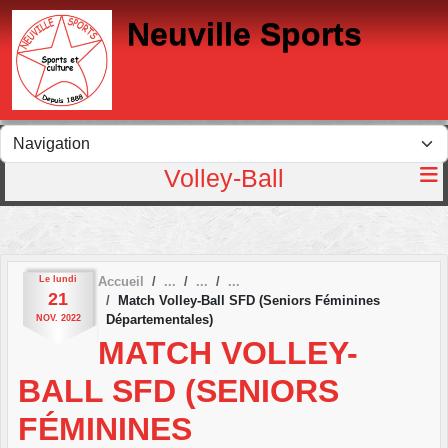
Panneau de gestion des cookies
Neuville Sports
Volley-Ball
Le
lundi
Accueil
21
Match Volley-Ball SFD (Seniors Féminines
Départementales)
NOV.
2022
MATCH VOLLEY-
BALL SFD (SENIORS
FÉMININES