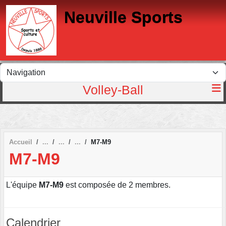
Panneau de gestion des cookies
Neuville Sports
Volley-Ball
Accueil
M7-M9
M7-M9
L'équipe
M7-M9
est composée de 2 membres.
Calendrier