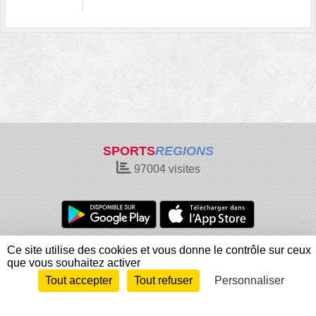
SPORTS
REGIONS
97004
visites
Charte cookies
Gestion des cookies
Ce site utilise des cookies et vous donne le contrôle sur ceux
que vous souhaitez activer
Informations légales
Signaler un contenu inapproprié
Tout accepter
Tout refuser
Personnaliser
Envie de participer ?
Connexion