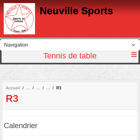
Panneau de gestion des cookies
Neuville Sports
Tennis de table
Accueil
R3
R3
Calendrier