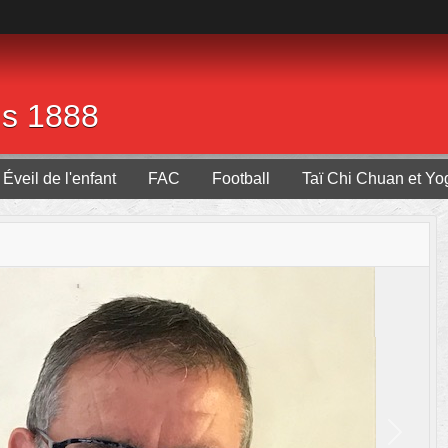
is 1888
Éveil de l'enfant
FAC
Football
Taï Chi Chuan et Yo
Next