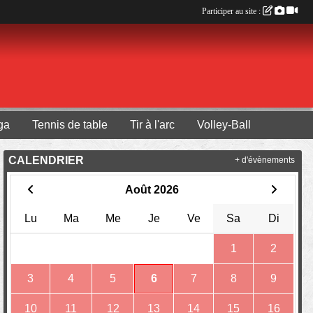
Participer au site :
ga
Tennis de table
Tir à l'arc
Volley-Ball
CALENDRIER
+ d'évènements
Août 2026
Lu
Ma
Me
Je
Ve
Sa
Di
1
2
3
4
5
6
7
8
9
10
11
12
13
14
15
16