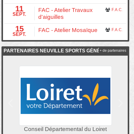
11
FAC - Atelier Travaux
F.A.C.
SEPT.
d'aiguilles
15
FAC - Atelier Mosaïque
F.A.C.
SEPT.
PARTENAIRES NEUVILLE SPORTS GÉNÉRAL
+ de partenaires
Précedent
Suivan
lecteam
du Loiret
Crédit Mutuel