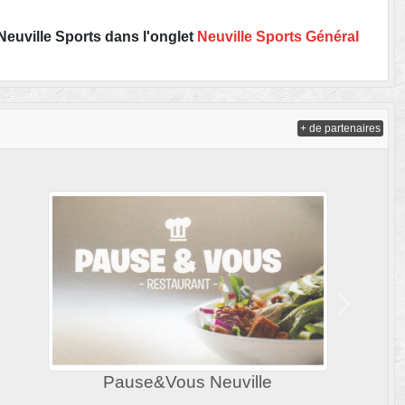
Neuville Sports dans l'onglet
Neuville Sports Général
+ de partenaires
Suivant
ALEX OLIVIER
Col
Conseil Départemental 