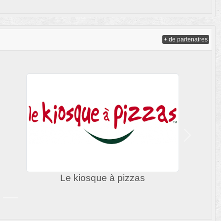
+ de partenaires
Suivant
rrefour Express
Ressor