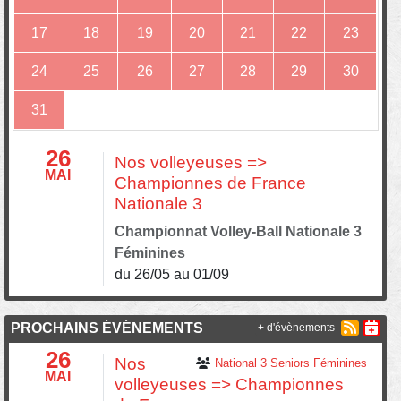
17
18
19
20
21
22
23
24
25
26
27
28
29
30
31
26
Nos volleyeuses =>
MAI
Championnes de France
Nationale 3
Championnat Volley-Ball Nationale 3
Féminines
du 26/05 au 01/09
PROCHAINS ÉVÉNEMENTS
+ d'évènements
26
Nos
National 3 Seniors Féminines
MAI
volleyeuses => Championnes