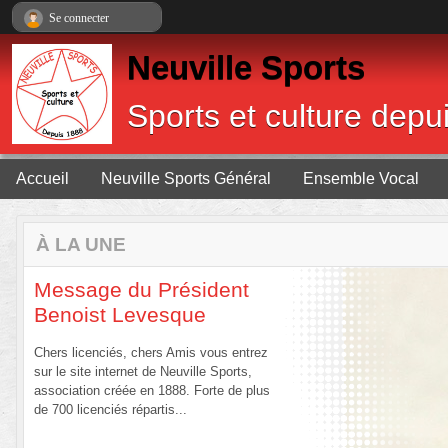
Panneau de gestion des cookies
Se connecter
Neuville Sports
Sports et culture depu
Accueil
Neuville Sports Général
Ensemble Vocal
À LA UNE
Message du Président
Benoist Levesque
Chers licenciés, chers Amis vous entrez
sur le site internet de Neuville Sports,
association créée en 1888. Forte de plus
de 700 licenciés répartis...
Previous