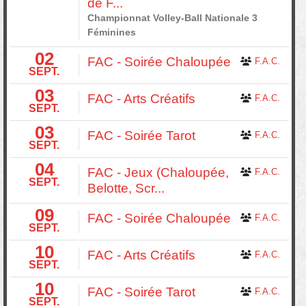
de F...
Championnat Volley-Ball Nationale 3
Féminines
02
FAC - Soirée Chaloupée
F.A.C.
SEPT.
03
FAC - Arts Créatifs
F.A.C.
SEPT.
03
FAC - Soirée Tarot
F.A.C.
SEPT.
04
FAC - Jeux (Chaloupée,
F.A.C.
SEPT.
Belotte, Scr...
09
FAC - Soirée Chaloupée
F.A.C.
SEPT.
10
FAC - Arts Créatifs
F.A.C.
SEPT.
10
FAC - Soirée Tarot
F.A.C.
SEPT.