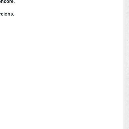
encore.
rcions.