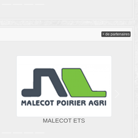
+ de partenaires
Suivant
ABO WIND
CREDIT AGR
NE